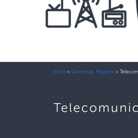
Inicio
>
Gerencias, Registro
>
Telecom
Telecomuni