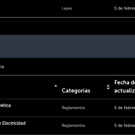
Leyes
5 de febre
na
Fecha d
Categorías
actuali
érica
Reglamentos
5 de febre
 Electricidad
Reglamentos
5 de febre