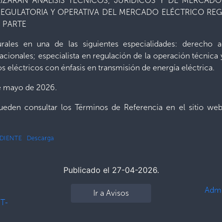
ZARÁN ANÁLISIS TÉCNICOS, JURÍDICOS Y DE MERCADO
 REGULATORIA Y OPERATIVA DEL MERCADO ELÉCTRICO REG
S PARTE
urales en una de las siguientes especialidades: derecho ad
rnacionales; especialista en regulación de la operación técnic
s eléctricos con énfasis en transmisión de energía eléctrica.
 de mayo de 2026.
pueden consultar los Términos de Referencia en el sitio we
NDIENTE
Descarga
Publicado el 27-04-2026.
Admi
Ir a Avisos
 T-