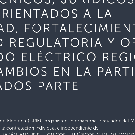
RIENTADOS A LA
D, FORTALECIMIEN
D REGULATORIA Y O
DO ELÉCTRICO REG
AMBIOS EN LA PART
ADOS PARTE
n Eléctrica (CRIE), organismo internacional regulador del 
a la contratación individual e independiente de: