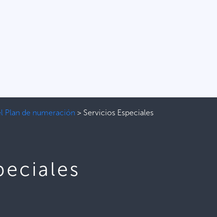
el Plan de numeración
>
Servicios Especiales
peciales