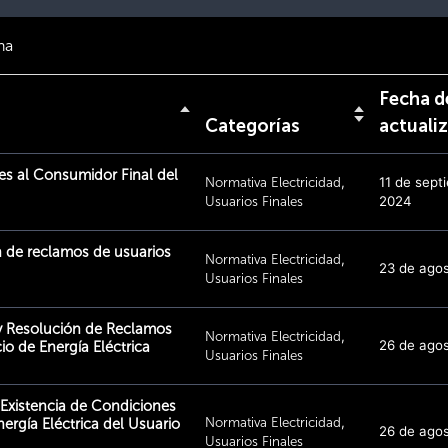
na
Fecha d
Categorías
actuali
es al Consumidor Final del
Normativa Electricidad
,
11 de sept
Usuarios Finales
2024
n de reclamos de usuarios
Normativa Electricidad
,
23 de ago
Usuarios Finales
 y Resolución de Reclamos
Normativa Electricidad
,
26 de ago
cio de Energía Eléctrica
Usuarios Finales
 Existencia de Condiciones
Normativa Electricidad
,
nergía Eléctrica del Usuario
26 de ago
Usuarios Finales