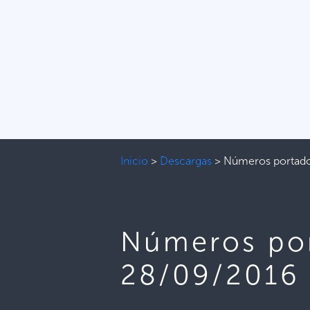
Inicio
>
Descargas
>
Números portado
Números por
28/09/2016