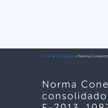
Inicio
>
Descargas
>
Norma Conexione
Norma Conex
consolidado
E-2013, 108