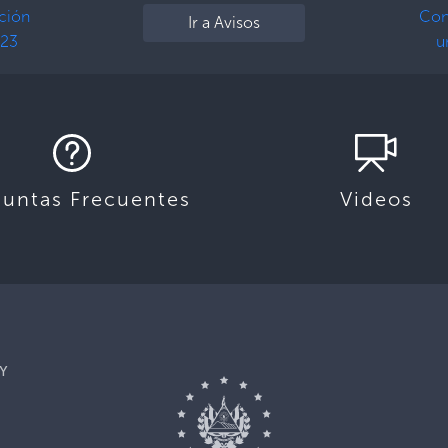
ción
Con
Ir a Avisos
023
u
guntas Frecuentes
Videos
Y